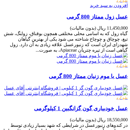
طبع گرم
افزودن به سبد خرید
عسل زول ممتاز 800 گرمی
11,450,000 ریال
(بدون مالیات)
گیاه زول که به اسامی محلی مختلفی همچون بوقناق، زولنگ، شش
تیغ، چوچاق و چوچاخ شناخته می شود یکی از بهترین گیاهان
شهدزای ایران است که زنبورعسل علاقه زیادی به آن دارد. زول
گیاهی است از تیره چتریان Apiaceae، به صورت...
طبع گرم
عسل با موم زنیان ممتاز 800 گرمی
طبع گرم
عسل خودبیاری گون گزانگبین 1 کیلوگرمی
18,550,000 ریال
(بدون مالیات)
در کندوهای زنبورعسل در شرایطی که شهد بسیار زیادی توسط