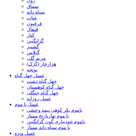
زول
سماق
سیاه دانه
عناب
فرفیون
قنقال
کنار
گزانگبین
گشنیز
گیلاس
مریم گلی
هزارخار (کَرَک)
یونجه
عسل چهل گیاه
چهل گیاه دشت
چهل گیاه کوهستان
چهل گیاه جنگلی
عسل روزانه
عسل با موم
باموم بکر کوهی نیمه وحشی
با موم بهارنارنج ممتاز
باموم خودبیاری گون گزانگبین
با موم سیاه دانه ممتاز
عسل ویژه