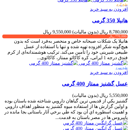
طبع گرم
افزودن به سبد خرید
هانیلا 350 گرمی
8,780,000 ریال
(بدون مالیات)
9,550,000 ریال
-770,000 ریال
هانیلا یک شکلات صبحانه خاص و منحصر به‌فرد است که بدون
هیچ‌گونه شکر افزوده تهیه شده و تنها با استفاده از عسل
طبیعی شیرینی خود را تأمین می‌کند. ترکیب هوشمندانه‌ای از کرم
فندق درجه 1 ایرانی، کره کاکائو ممتاز، کاکائوی...
طبع سرد
افزودن به سبد خرید
عسل گشنیز ممتاز 400 گرمی
5,550,000 ریال
(بدون مالیات)
گشنيز يکي از قديمي ترين گياهان دارويي شناخته شده باستان بوده
و اولين گزارش ها از استفاده ميوه گشنيز به منظور اهداف دارويي
و اهميت اسطوره اي آن بود که طي برخي آثار باستانی بجا مانده در
پاپیروس ها در مصر باستان به قدمت...