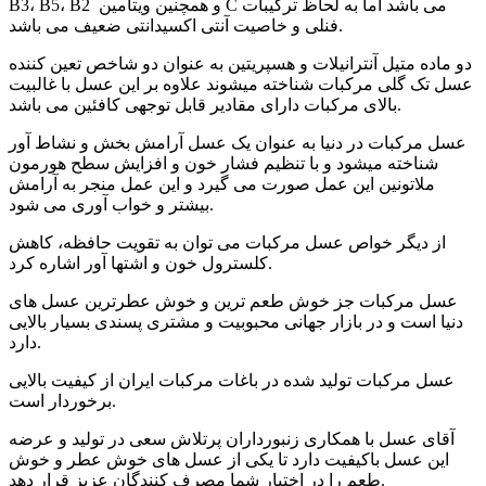
B3، B5، B2 و همچنین ویتامین C می باشد اما به لحاظ ترکیبات
فنلی و خاصیت آنتی اکسیدانتی ضعیف می باشد.
دو ماده متیل آنترانیلات و هسپریتین به عنوان دو شاخص تعین کننده
عسل تک گلی مرکبات شناخته میشوند علاوه بر این عسل با غالبیت
بالای مرکبات دارای مقادیر قابل توجهی کافئین می باشد.
عسل مرکبات در دنیا به عنوان یک عسل آرامش بخش و نشاط آور
شناخته میشود و با تنظیم فشار خون و افزایش سطح هورمون
ملاتونین این عمل صورت می گیرد و این عمل منجر به آرامش
بیشتر و خواب آوری می شود.
از دیگر خواص عسل مرکبات می توان به تقویت حافظه، کاهش
کلسترول خون و اشتها آور اشاره کرد.
عسل مرکبات جز خوش طعم ترین و خوش عطرترین عسل های
دنیا است و در بازار جهانی محبوبیت و مشتری پسندی بسیار بالایی
دارد.
عسل مرکبات تولید شده در باغات مرکبات ایران از کیفیت بالایی
برخوردار است.
آقای عسل با همکاری زنبورداران پرتلاش سعی در تولید و عرضه
این عسل باکیفیت دارد تا یکی از عسل های خوش عطر و خوش
طعم را در اختیار شما مصرف کنندگان عزیز قرار دهد.