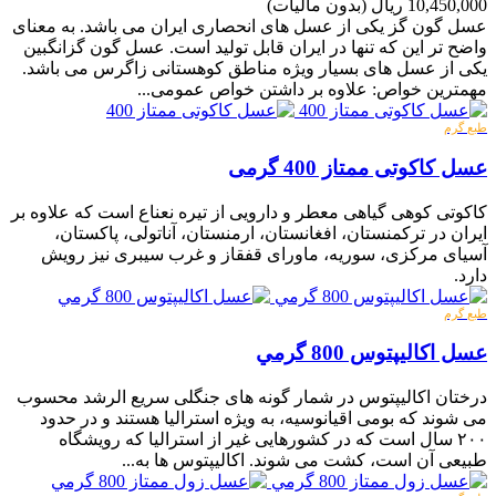
10,450,000 ریال
(بدون مالیات)
عسل گون گز یکی از عسل های انحصاری ایران می باشد. به معنای
واضح تر این که تنها در ایران قابل تولید است. عسل گون گزانگبین
یکی از عسل های بسیار ویژه مناطق کوهستانی زاگرس می باشد.
مهمترین خواص: علاوه بر داشتن خواص عمومی...
طبع گرم
عسل کاکوتی ممتاز 400 گرمی
کاکوتی کوهی گیاهی معطر و دارویی از تیره نعناع است که علاوه بر
ایران در ترکمنستان، افغانستان، ارمنستان، آناتولی، پاکستان،
آسیای مرکزی، سوریه، ماورای قفقاز و غرب سیبری نیز رویش
دارد.
طبع گرم
عسل اکالیپتوس 800 گرمي
درختان اکالیپتوس در شمار گونه های جنگلی سریع الرشد محسوب
می شوند که بومی اقیانوسیه، به ویژه استرالیا هستند و در حدود
۲۰۰ سال است که در کشورهایی غیر از استرالیا که رویشگاه
طبیعی آن است، کشت می شوند. اکالیپتوس ها به...