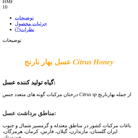
HMF
10
توضیحات
جزئیات محصول
نظرات(7)
توضیحات
Citrus Honey
عسل بهار نارنج
گیاه تولید کننده عسل:
از جمله بهارنارنج
Citrus sp
درختان مرکبات گونه های متعدد جنس
مناطق برداشت عسل:
باغات مرکبات کشور در مناطق معتدله و گرمسیر شمال و جنوب
ایران گلستان، مازندارن، گیلان، فارس، کرمان، هرمزگان،
خوزستان