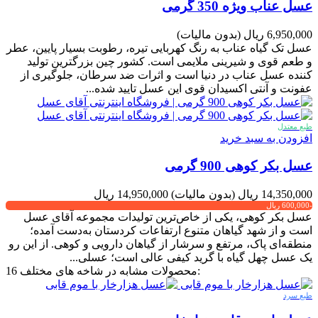
عسل عناب ویژه 350 گرمی
6,950,000 ریال
(بدون مالیات)
عسل تک گیاه عناب به رنگ کهربایی تیره، رطوبت بسیار پایین، عطر
و طعم قوی و شیرینی ملایمی است. کشور چین بزرگترین تولید
کننده عسل عناب در دنیا است و اثرات ضد سرطان، جلوگیری از
عفونت و آنتی اکسیدان قوی این عسل تایید شده...
طبع معتدل
افزودن به سبد خرید
عسل بکر کوهی 900 گرمی
14,350,000 ریال
(بدون مالیات)
14,950,000 ریال
-600,000 ریال
عسل بکر کوهی، یکی از خاص‌ترین تولیدات مجموعه آقای عسل
است و از شهد گیاهان متنوع ارتفاعات کردستان به‌دست آمده؛
منطقه‌ای پاک، مرتفع و سرشار از گیاهان دارویی و کوهی. از این رو
یک عسل چهل گیاه با گرید کیفی عالی است؛ عسلی...
16 محصولات مشابه در شاخه های مختلف:
طبع سرد