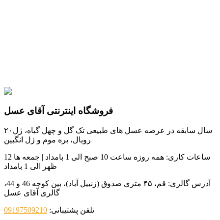
فروشگاه اینترنتی آقای عسل
۲۰سال سابقه در عرضه عسل های طبیعی تک گل و چهل گیاه، ژل
رویال، بره موم و ژل انگبین
ساعات کاری:
همه روزه ساعت 10 صبح الی 1 بامداد | جمعه ها 12
ظهر الی 1 بامداد
آدرس گالری:
قم، ۴۵ متری صدوق (زنبیل آباد)، بین کوچه 46 و 44،
گالری آقای عسل
تلفن پشتیبانی:
09197509210