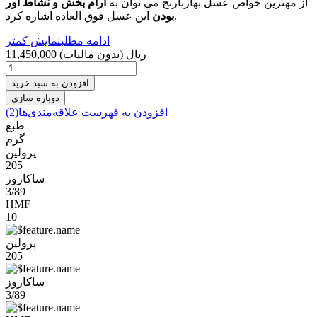
از مهترین خواص عسل بهارنارنج می توان به
آرام بخش و نشاط آور
این عسل فوق العاده اشاره کرد.
بودن
ادامه مطلب
نمایش کمتر
11,450,000 ریال
(بدون مالیات)
افزودن به سبد خرید
افزودن به فهرست علاقه‌مندی‌ها
(
2
)
طبع
گرم
پرولین
205
ساکاروز
3/89
HMF
10
پرولین
205
ساکاروز
3/89