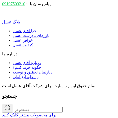
پیام رسان بله:
09197509210
بلاگ عسل
چرا آقای عسل
باورهای نادرست عسل
خواص عسل
کیفیت عسل
درباره ما
درباره آقای عسل
چگونه خرید کنیم؟
دپارتمان تحقیق و توسعه
راه‌های ارتباطی
تمام حقوق اين وب‌سايت برای شرکت آقای عسل است
جستجو
برای محصولات بیشتر کلیک کنید.