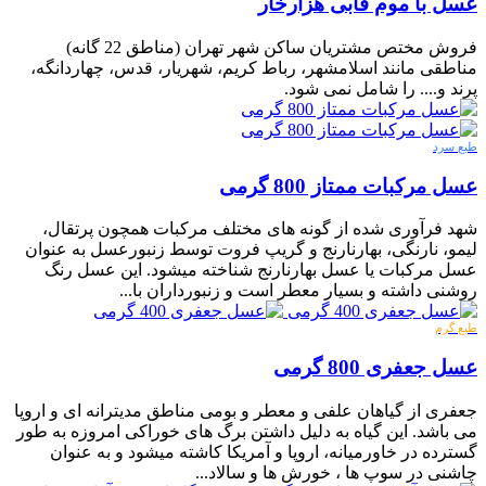
عسل با موم قابی هزارخار
فروش مختص مشتریان ساکن شهر تهران (مناطق 22 گانه)
مناطقی مانند اسلامشهر، رباط کریم، شهریار، قدس، چهاردانگه،
پرند و.... را شامل نمی شود.
طبع سرد
عسل مرکبات ممتاز 800 گرمی
شهد فرآوری شده از گونه های مختلف مرکبات همچون پرتقال،
لیمو، نارنگی، بهارنارنج و گریپ فروت توسط زنبورعسل به عنوان
عسل مرکبات یا عسل بهارنارنج شناخته میشود. این عسل رنگ
روشنی داشته و بسیار معطر است و زنبورداران با...
طبع گرم
عسل جعفری 800 گرمی
جعفری از گیاهان علفی و معطر و بومی مناطق مدیترانه ای و اروپا
می باشد. این گیاه به دلیل داشتن برگ های خوراکی امروزه به طور
گسترده در خاورمیانه، اروپا و آمریکا کاشته میشود و به عنوان
چاشنی در سوپ ها ، خورش ها و سالاد...