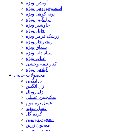
آویشن ویژه
اسطوخودوس ویژه
پونه کوهی ویژه
ترانگبین ویژه
جاوشیر ویژه
خلیلو ویژه
زرشک قرمز ویژه
زنجیرخار ویژه
سماق ویژه
سیاه دانه ویژه
عناب ویژه
کنار نیمه وحشی
گیلاس ویژه
محصولات جانبی
زرانگبین
ژل انگبین
ژل رویال
سکنجبین عسلی
عسل بره موم
عسل سفید
گرده گل
معجون دوسین
معجون زرین
معجون زنجبین