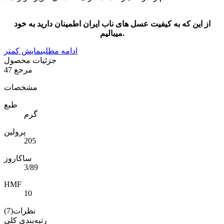
از این که به کیفیت عسل های ناب ایران اطمینان دارید به خود
میبالیم.
ادامه مطلب
نمایش کمتر
جزئیات محصول
مرجع
47
مشخصات
طبع
گرم
پرولین
205
ساکاروز
3/89
HMF
10
نظرات(7)
رتبه‌بندی کلی