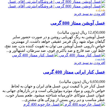
طبع گرم
افزودن به سبد خرید
عسل آویشن ممتاز 800 گرمی
12,450,000 ریال
(بدون مالیات)
عسل آویشن به رنگ کهربایی روشن و در صورت حضور سایر
گیاهان مولد شهد رنگ قرمز عقیقی خواهد داشت، از مهمترین
خواص دارویی عسل آویشن می توان به تقویت کننده بدن، ضد نفخ،
خلط آور، ضد قارچ و ضد باکتری قوی، ضد سرطان، اشتهاآور و...
طبع سرد
افزودن به سبد خرید
عسل کنار ایرانی ممتاز 400 گرمی
6,650,000 ریال
(بدون مالیات)
عسل کنار جز با کیفیت ترین عسل های ایران و جهان به لحاظ
خواص دارویی و مواد موثره بیولوژیکی است و در بازارهای جهانی به
عنوان عسل منوکای خاورمیانه شناخته میشود. طعم بسیار خوب،
عطر مناسب و دیر رس بستن از ویژگی های مشتری...