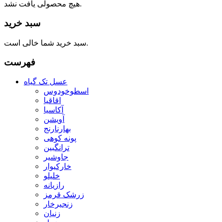
هیچ محصولی یافت نشد.
سبد خرید
سبد خرید شما خالی است.
فهرست
عسل تک گیاه
اسطوخودوس
اقاقیا
آکاسیا
آویشن
بهارنارنج
پونه کوهی
ترانگبین
جاوشیر
خارکیوار
خلیلو
رازیانه
زرشک قرمز
زنجیرخار
زنیان