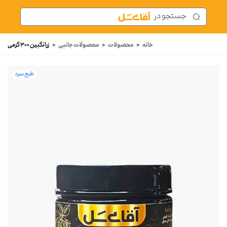
خانه
<
محصولات
<
محصولات جانبی
<
زرانگبین 300 گرمی
طبع سرد