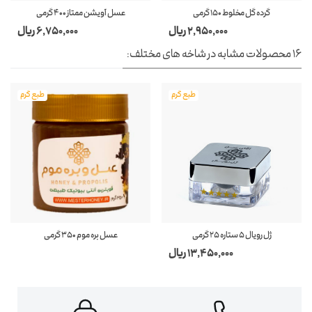
گرده گل مخلوط 150 گرمی
عسل آویشن ممتاز 400 گرمی
2,950,000 ریال
6,750,000 ریال
16 محصولات مشابه در شاخه های مختلف:
طبع گرم
طبع گرم
ژل رویال 5 ستاره 25 گرمی
عسل بره موم 350 گرمی
13,450,000 ریال