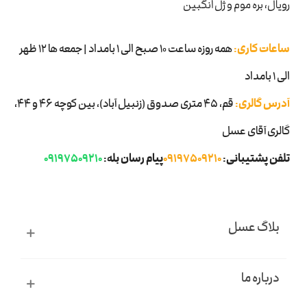
رویال، بره موم و ژل انگبین
ساعات کاری:
همه روزه ساعت 10 صبح الی 1 بامداد | جمعه ها 12 ظهر
الی 1 بامداد
آدرس گالری:
قم، ۴۵ متری صدوق (زنبیل آباد)، بین کوچه 46 و 44،
گالری آقای عسل
تلفن پشتیبانی:
09197509210
پیام رسان بله:
09197509210
بلاگ عسل
درباره ما