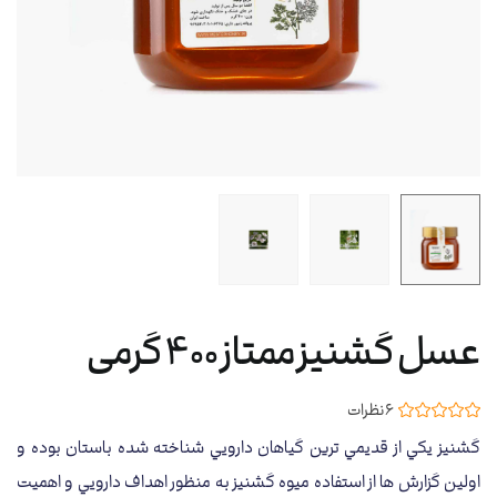
عسل گشنیز ممتاز 400 گرمی
6 نظرات
گشنيز يکي از قديمي ترين گياهان دارويي شناخته شده باستان بوده و
اولين گزارش ها از استفاده ميوه گشنيز به منظور اهداف دارويي و اهميت