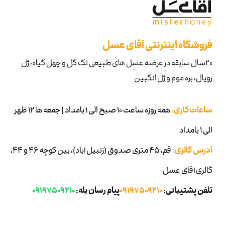
فروشگاه اینترنتی آقای عسل
۲۰سال سابقه در عرضه عسل های طبیعی تک گل و چهل گیاه، ژل
رویال، بره موم و ژل انگبین
ساعات کاری:
همه روزه ساعت 10 صبح الی 1 بامداد | جمعه ها 12 ظهر
الی 1 بامداد
آدرس گالری:
قم، ۴۵ متری صدوق (زنبیل آباد)، بین کوچه 46 و 44،
گالری آقای عسل
تلفن پشتیبانی:
09197509210
پیام رسان بله:
09197509210