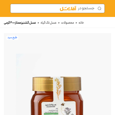
خانه
<
محصولات
<
عسل تک گیاه
<
عسل گشنیز ممتاز 400 گرمی
طبع سرد