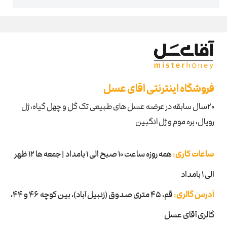
فروشگاه اینترنتی آقای عسل
۲۰سال سابقه در عرضه عسل های طبیعی تک گل و چهل گیاه، ژل
رویال، بره موم و ژل انگبین
ساعات کاری:
همه روزه ساعت 10 صبح الی 1 بامداد | جمعه ها 12 ظهر
الی 1 بامداد
آدرس گالری:
قم، ۴۵ متری صدوق (زنبیل آباد)، بین کوچه 46 و 44،
گالری آقای عسل