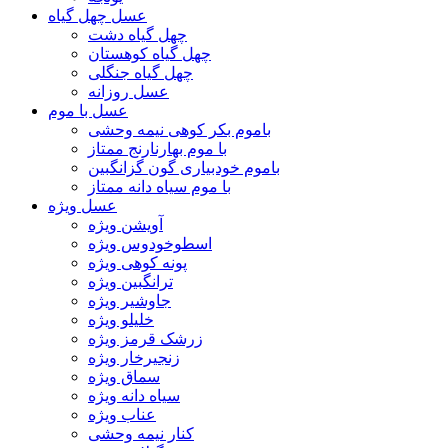
عسل چهل گیاه
چهل گیاه دشت
چهل گیاه کوهستان
چهل گیاه جنگلی
عسل روزانه
عسل با موم
باموم بکر کوهی نیمه وحشی
با موم بهارنارنج ممتاز
باموم خودبیاری گون گزانگبین
با موم سیاه دانه ممتاز
عسل ویژه
آویشن ویژه
اسطوخودوس ویژه
پونه کوهی ویژه
ترانگبین ویژه
جاوشیر ویژه
خلیلو ویژه
زرشک قرمز ویژه
زنجیرخار ویژه
سماق ویژه
سیاه دانه ویژه
عناب ویژه
کنار نیمه وحشی