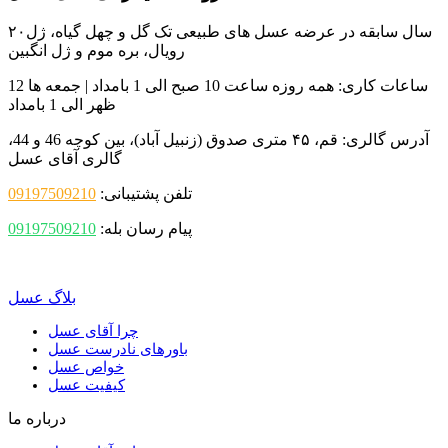
۲۰سال سابقه در عرضه عسل های طبیعی تک گل و چهل گیاه، ژل
رویال، بره موم و ژل انگبین
ساعات کاری:
همه روزه ساعت 10 صبح الی 1 بامداد | جمعه ها 12
ظهر الی 1 بامداد
آدرس گالری:
قم، ۴۵ متری صدوق (زنبیل آباد)، بین کوچه 46 و 44،
گالری آقای عسل
تلفن پشتیبانی:
09197509210
پیام رسان بله:
09197509210
بلاگ عسل
چرا آقای عسل
باورهای نادرست عسل
خواص عسل
کیفیت عسل
درباره ما