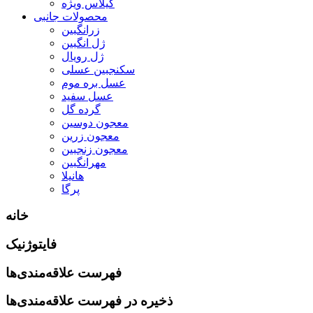
گیلاس ویژه
محصولات جانبی
زرانگبین
ژل انگبین
ژل رویال
سکنجبین عسلی
عسل بره موم
عسل سفید
گرده گل
معجون دوسین
معجون زرین
معجون زنجبین
مهرانگبین
هانیلا
پرگا
خانه
فایتوژنیک
فهرست علاقه‌مندی‌ها
ذخیره در فهرست علاقه‌مندی‌ها