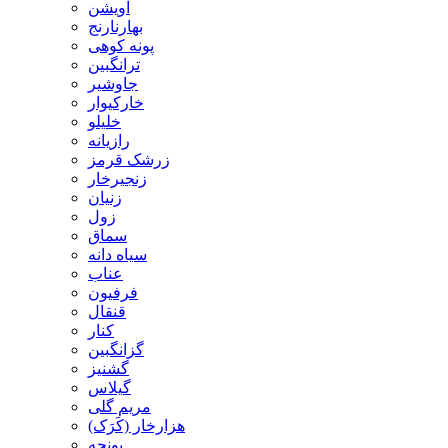
آویشن
بهارنارنج
پونه کوهی
ترانگبین
جاوشیر
خارکیوار
خلیلو
رازیانه
زرشک قرمز
زنجیرخار
زنیان
زول
سماق
سیاه دانه
عناب
فرفیون
قنقال
کنار
گزانگبین
گشنیز
گیلاس
مریم گلی
هزارخار (کَرَک)
یونجه