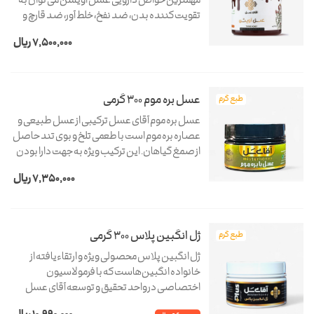
مهمترین خواص دارویی عسل آویشن می توان به
تقویت کننده بدن، ضد نفخ، خلط آور، ضد قارچ و
ضد باکتری قوی، ضد سرطان، اشتهاآور و مفید برای
7,500,000 ریال
سرماخوردگی عنوان کرد. عسل آویشن جز عسل
های...
عسل بره موم 300 گرمی
طبع گرم
عسل بره موم آقای عسل ترکیبی از عسل طبیعی و
عصاره بره موم است با طعمی تلخ و بوی تند حاصل
از صمغ گیاهان. این ترکیب ویژه به جهت دارا بودن
بره موم اثرات آنتی بیوتیکی و آنتی اکسیدانی بالایی
7,350,000 ریال
دارد. عسل بره موم می تواند در...
ژل انگبین پلاس 300 گرمی
طبع گرم
ژل انگبین پلاس محصولی ویژه و ارتقاءیافته از
خانواده انگبین‌هاست که با فرمولاسیون
اختصاصی در واحد تحقیق و توسعه آقای عسل
تهیه شده است. این محصول ترکیبی از عسل