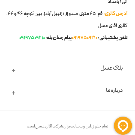
الی 1 بامداد
آدرس گالری:
قم، ۴۵ متری صدوق (زنبیل آباد)، بین کوچه 46 و 44،
گالری آقای عسل
تلفن پشتیبانی:
09197509210
پیام رسان بله:
09197509210
بلاگ عسل
درباره ما
تمام حقوق اين وب‌سايت برای شرکت آقای عسل است