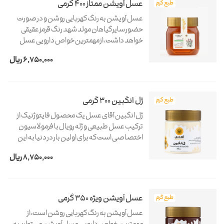
عسل آویشن ممتاز 400 گرمی
طبع گرم
عسل آویشن به رنگ کهربایی روشن و در صورت
حضور سایر گیاهان مولد شهد رنگ قرمز عقیقی
خواهد داشت، از مهمترین خواص دارویی عسل
آویشن می توان به تقویت کننده بدن، ضد نفخ،
6,750,000 ریال
خلط آور، ضد قارچ و ضد باکتری قوی، ضد سرطان،
اشتهاآور و...
ژل انگبین 300 گرمی
طبع گرم
ژل انگبین آقای عسل یک محصول فایتوژنیک از
ترکیب عسل طبیعی و ژله رویال با فرمولاسیون
اختصاصی است که برای اولین بار در دنیا به این
صورت در واحد تحقیق و توسعه آقای عسل تولید
8,750,000 ریال
شده است. حتما در یخچال نگهداری شود!
عسل آویشن ویژه 350 گرمی
طبع گرم
عسل آویشن به رنگ کهربایی روشن است، از