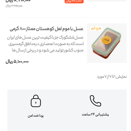
10,990,000 ریال
-960,000 ریال
طبیعی، ۵ گرم ژل رویال بیشتر نسبت به ژل انگبین
11,950,000 ریال
معمولی، و...
عسل با موم لعل کوهستان ممتاز 800 گرمی
طبع گرم
عسل مُشکورَک جز با کیفیت ترین عسل های ایران
است که به صورت انحصاری در مناطق گرمسیری
جنوب کشور تولید می شود و در برخی از سال ها
زمینه تولید بالای آن وجود دارد.
5,100,000 ریال
نمایش 1 تا 7 از 7 مورد
پشتیبانی 24 ساعت
پرداخت امن