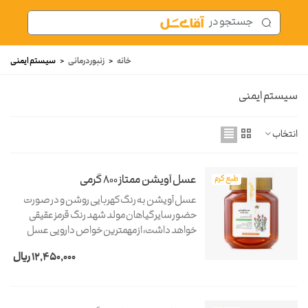
خانه
<
زنبور درمانی
<
سیستم ایمنی
سیستم ایمنی
انتخاب
عسل آویشن ممتاز 800 گرمی
طبع گرم
عسل آویشن به رنگ کهربایی روشن و در صورت
حضور سایر گیاهان مولد شهد رنگ قرمز عقیقی
خواهد داشت، از مهمترین خواص دارویی عسل
آویشن می توان به تقویت کننده بدن، ضد نفخ،
12,450,000 ریال
خلط آور، ضد قارچ و ضد باکتری قوی، ضد سرطان،
اشتهاآور و...