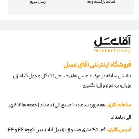
ضانت بازگشت وجه
ارسال سریع
فروشگاه اینترنتی آقای عسل
۲۰سال سابقه در عرضه عسل های طبیعی تک گل و چهل گیاه، ژل
رویال، بره موم و ژل انگبین
ساعات کاری:
همه روزه ساعت 10 صبح الی 1 بامداد | جمعه ها 12 ظهر
الی 1 بامداد
آدرس گالری:
قم، ۴۵ متری صدوق (زنبیل آباد)، بین کوچه 46 و 44،