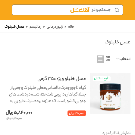
خانه
<
زنبور درمانی
<
رماتیسم
<
عسل خلیلوک
عسل خلیلوک
انتخاب
عسل خلیلو ویژه 350 گرمی
طبع معتدل
گیاه ناجورچترک با اسامی محلی خلیلوک و جمی از
جمله گیاهان دارویی شناخته شده در دشت های
جنوبی کشور است که علاوه بر مصارف دارویی به
عنوان سبزی تازه توسط افراد محلی به مصرف می
5,840,000 ریال
-310,000 ریال
رسد.
6,150,000 ریال
نمایش 1 تا 1 از 1 مورد