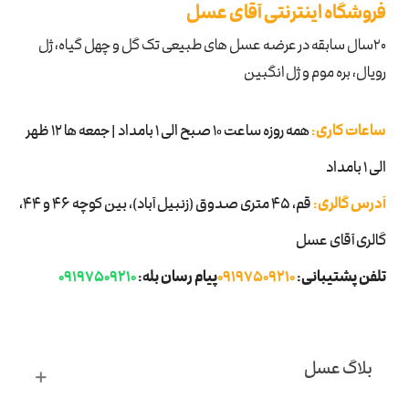
فروشگاه اینترنتی آقای عسل
۲۰سال سابقه در عرضه عسل های طبیعی تک گل و چهل گیاه، ژل
رویال، بره موم و ژل انگبین
ساعات کاری:
همه روزه ساعت 10 صبح الی 1 بامداد | جمعه ها 12 ظهر
الی 1 بامداد
آدرس گالری:
قم، ۴۵ متری صدوق (زنبیل آباد)، بین کوچه 46 و 44،
گالری آقای عسل
تلفن پشتیبانی:
09197509210
پیام رسان بله:
09197509210
بلاگ عسل