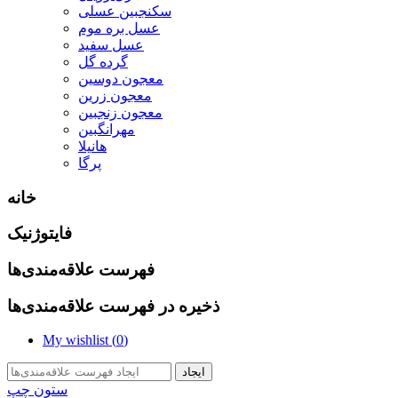
سکنجبین عسلی
عسل بره موم
عسل سفید
گرده گل
معجون دوسین
معجون زرین
معجون زنجبین
مهرانگبین
هانیلا
پرگا
خانه
فایتوژنیک
فهرست علاقه‌مندی‌ها
ذخیره در فهرست علاقه‌مندی‌ها
My wishlist (
0
)
ایجاد
ستون چپ