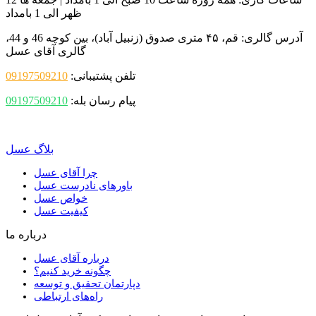
ظهر الی 1 بامداد
آدرس گالری:
قم، ۴۵ متری صدوق (زنبیل آباد)، بین کوچه 46 و 44،
گالری آقای عسل
تلفن پشتیبانی:
09197509210
پیام رسان بله:
09197509210
بلاگ عسل
چرا آقای عسل
باورهای نادرست عسل
خواص عسل
کیفیت عسل
درباره ما
درباره آقای عسل
چگونه خرید کنیم؟
دپارتمان تحقیق و توسعه
راه‌های ارتباطی