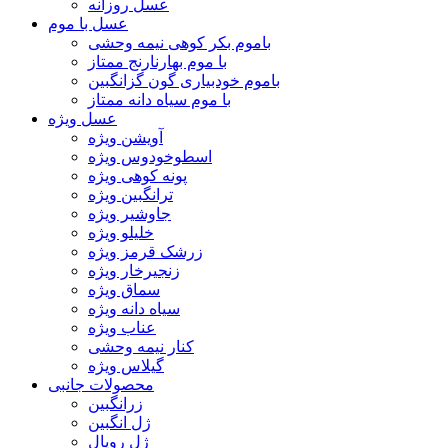
عسل روزانه
عسل با موم
باموم بکر کوهی نیمه وحشی
با موم بهارنارنج ممتاز
باموم خودبیاری گون گزانگبین
با موم سیاه دانه ممتاز
عسل ویژه
آویشن ویژه
اسطوخودوس ویژه
پونه کوهی ویژه
ترانگبین ویژه
جاوشیر ویژه
خلیلو ویژه
زرشک قرمز ویژه
زنجیرخار ویژه
سماق ویژه
سیاه دانه ویژه
عناب ویژه
کنار نیمه وحشی
گیلاس ویژه
محصولات جانبی
زرانگبین
ژل انگبین
ژل رویال