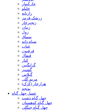
خارکیوار
خلیلو
رازیانه
زرشک قرمز
زنجیرخار
زنیان
زول
سماق
سیاه دانه
عناب
فرفیون
قنقال
کنار
گزانگبین
گشنیز
گیلاس
مریم گلی
هزارخار (کَرَک)
یونجه
عسل چهل گیاه
چهل گیاه دشت
چهل گیاه کوهستان
چهل گیاه جنگلی