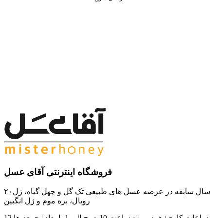
فروشگاه اینترنتی آقای عسل
۲۰سال سابقه در عرضه عسل های طبیعی تک گل و چهل گیاه، ژل
رویال، بره موم و ژل انگبین
ساعات کاری:
همه روزه ساعت 10 صبح الی 1 بامداد | جمعه ها 12