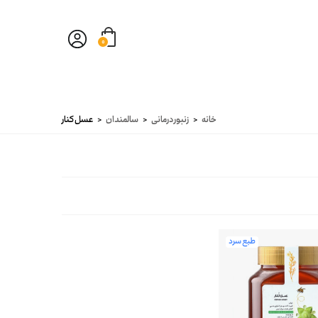
0
خانه
<
زنبور درمانی
<
سالمندان
<
عسل کنار
طبع سرد