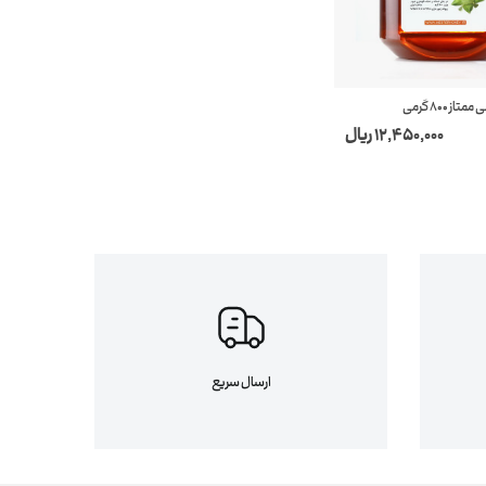
از 800 گرمی
12,450,000 ریال
ارسال سریع