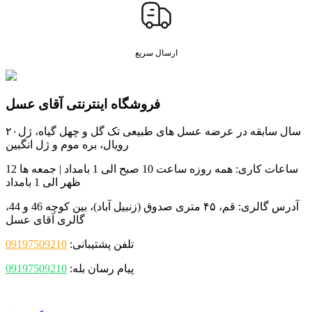
ارسال سریع
فروشگاه اینترنتی آقای عسل
۲۰سال سابقه در عرضه عسل های طبیعی تک گل و چهل گیاه، ژل
رویال، بره موم و ژل انگبین
ساعات کاری:
همه روزه ساعت 10 صبح الی 1 بامداد | جمعه ها 12
ظهر الی 1 بامداد
آدرس گالری:
قم، ۴۵ متری صدوق (زنبیل آباد)، بین کوچه 46 و 44،
گالری آقای عسل
تلفن پشتیبانی:
09197509210
پیام رسان بله:
09197509210