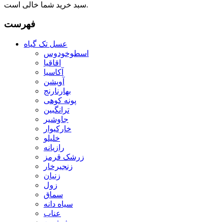
سبد خرید شما خالی است.
فهرست
عسل تک گیاه
اسطوخودوس
اقاقیا
آکاسیا
آویشن
بهارنارنج
پونه کوهی
ترانگبین
جاوشیر
خارکیوار
خلیلو
رازیانه
زرشک قرمز
زنجیرخار
زنیان
زول
سماق
سیاه دانه
عناب