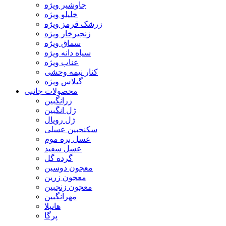
جاوشیر ویژه
خلیلو ویژه
زرشک قرمز ویژه
زنجیرخار ویژه
سماق ویژه
سیاه دانه ویژه
عناب ویژه
کنار نیمه وحشی
گیلاس ویژه
محصولات جانبی
زرانگبین
ژل انگبین
ژل رویال
سکنجبین عسلی
عسل بره موم
عسل سفید
گرده گل
معجون دوسین
معجون زرین
معجون زنجبین
مهرانگبین
هانیلا
پرگا