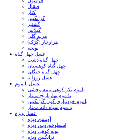
فرفیون
قنقال
کنار
گزانگبین
گشنیز
گیلاس
مریم گلی
هزارخار (کَرَک)
یونجه
عسل چهل گیاه
چهل گیاه دشت
چهل گیاه کوهستان
چهل گیاه جنگلی
عسل روزانه
عسل با موم
باموم بکر کوهی نیمه وحشی
با موم بهارنارنج ممتاز
باموم خودبیاری گون گزانگبین
با موم سیاه دانه ممتاز
عسل ویژه
آویشن ویژه
اسطوخودوس ویژه
پونه کوهی ویژه
ترانگبین ویژه