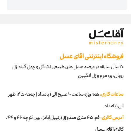
فروشگاه اینترنتی آقای عسل
۲۰سال سابقه در عرضه عسل های طبیعی تک گل و چهل گیاه، ژل
رویال، بره موم و ژل انگبین
ساعات کاری:
همه روزه ساعت 10 صبح الی 1 بامداد | جمعه ها 12 ظهر
الی 1 بامداد
آدرس گالری:
قم، ۴۵ متری صدوق (زنبیل آباد)، بین کوچه 46 و 44،
گالری آقای عسل