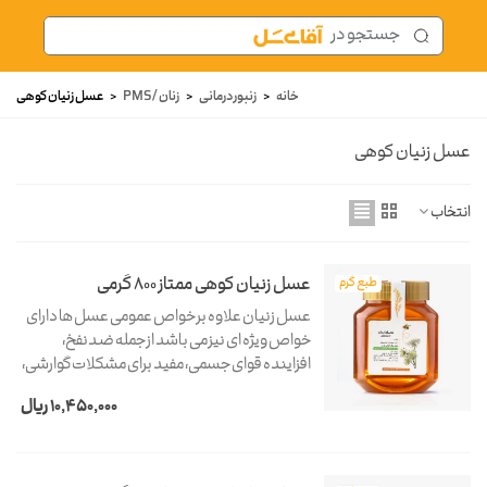
خانه
<
زنبور درمانی
<
زنان / PMS
<
عسل زنیان کوهی
عسل زنیان کوهی
انتخاب
عسل زنیان کوهی ممتاز 800 گرمی
طبع گرم
عسل زنیان علاوه بر خواص عمومی عسل ها دارای
خواص ویژه ای نیز می باشد از جمله ضدنفخ،
افزاینده قوای جسمی، مفید برای مشکلات گوارشی،
تقویت معده و درمان زخم اشاره کرد.
10,450,000 ریال