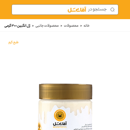
خانه
<
محصولات
<
محصولات جانبی
<
ژل انگبین 300 گرمی
طبع گرم