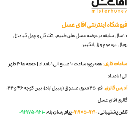
فروشگاه اینترنتی آقای عسل
۲۰سال سابقه در عرضه عسل های طبیعی تک گل و چهل گیاه، ژل
رویال، بره موم و ژل انگبین
ساعات کاری:
همه روزه ساعت 10 صبح الی 1 بامداد | جمعه ها 12 ظهر
الی 1 بامداد
آدرس گالری:
قم، ۴۵ متری صدوق (زنبیل آباد)، بین کوچه 46 و 44،
گالری آقای عسل
تلفن پشتیبانی:
09197509210
پیام رسان بله:
09197509210