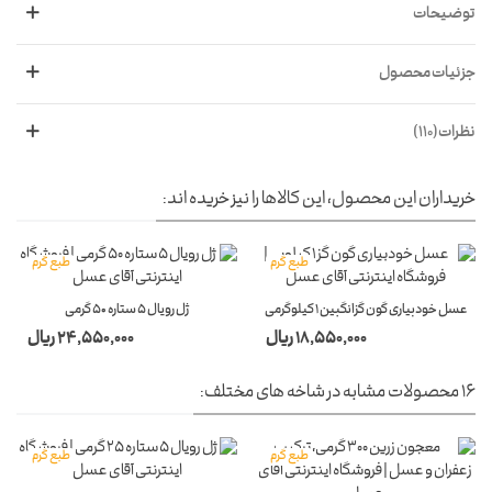
توضیحات
جزئیات محصول
نظرات(110)
خریداران این محصول، این کالاها را نیز خریده اند:
طبع گرم
طبع گرم
عسل خودبیاری گون گزانگبین 1 کیلوگرمی
ژل رویال 5 ستاره 50 گرمی
18,550,000 ریال
24,550,000 ریال
16 محصولات مشابه در شاخه های مختلف:
طبع گرم
طبع گرم